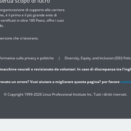
 senza scopo di lucro
l’organizzazione di supporto alla carriera
ne, è il primo e il più grande ente di
rtificati in oltre 180 Paesi, offre i suoi
do.
ersone che vi lavorano.
formativa sulla privacy e politiche
Diversity, Equity, and Inclusion (DEI) Poli
macchine neurali e revisionato da volontari. In caso di discrepanza tra l’ingl
rovato un errore? Vuoi aiutare a migliorare questa pagina? per favore
scrivi
© Copyright 1999-2026
Linux Professional Institute Inc. Tutti i diritti riservati.