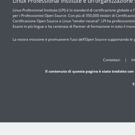
Linux Professional Institute è un’organizzazione
Linux Professional Institute (LPI) è lo standard di certificazione globale e 
per i Professionisti Open Source. Con più di 350,000 titolari di Certificazio
Certificazione Open Source e Linux “vendor-neutral”. LPI ha professionisti ce
Esami in più lingue e ha centinaia di Partner di formazione in tutto il mon
La nostra missione è promuovere l’uso dell’Open Source supportando le p
Contattaci
In
Il contenuto di questa pagina è stato tradotto con 
T