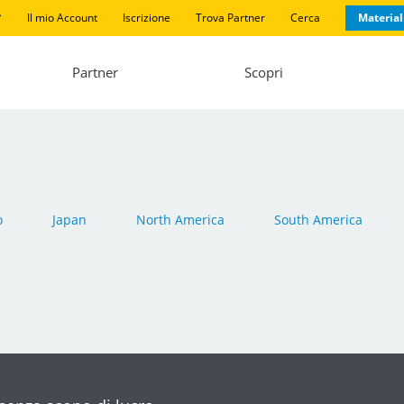
Il mio Account
Iscrizione
Trova Partner
Cerca
Material
Partner
Scopri
o
Japan
North America
South America