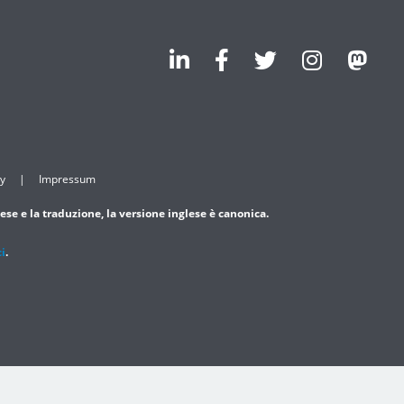
cy
Impressum
ese e la traduzione, la versione inglese è canonica.
ci
.