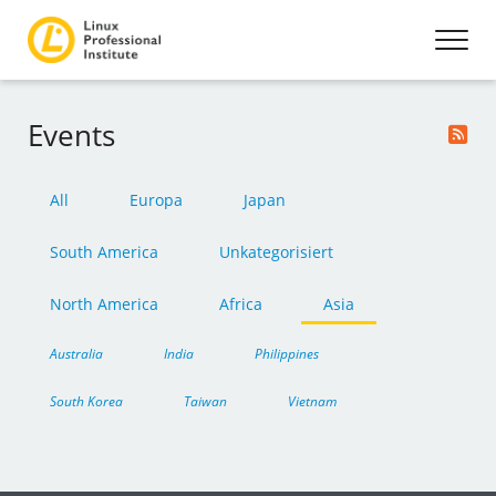
Events
All
Europa
Japan
South America
Unkategorisiert
North America
Africa
Asia
Australia
India
Philippines
South Korea
Taiwan
Vietnam