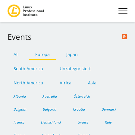
Events
All
Europa
Japan
South America
Unkategorisiert
North America
Africa
Asia
Albania
Australia
Österreich
Belgium
Bulgaria
Croatia
Denmark
France
Deutschland
Greece
Italy