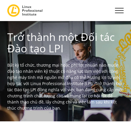
Trở thành một Đối tác
Đào tạo LPI
Bất kỳ tổ chức, thương mại hoặc phi lợi nhuận nào muốn
đào tạo nhân viên kỹ thuật có năng lực làm việc với công
nghệ máy tính mã nguồn mở đều có thể hưởng lợi từ việc
hợp tác với Linux Professional Institute (LPI). Trở thành Đối
tác Đào tạo LPI đồng nghĩa với việc bạn đang cung cấp một
chương trình chất lượng cao và mang lại cơ hội tốt để
thành thạo chủ đề, lấy chứng chỉ và việc làm sau khi kết
thúc chương trình của bạn.